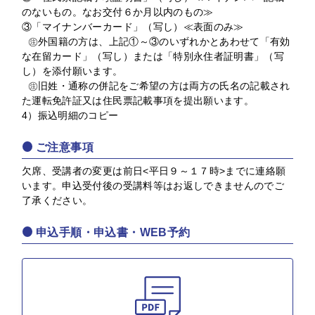
のないもの。なお交付６か月以内のもの≫
③「マイナンバーカード」（写し）≪表面のみ≫
㊟外国籍の方は、上記①～③のいずれかとあわせて「有効
な在留カード」（写し）または「特別永住者証明書」（写
し）を添付願います。
㊟旧姓・通称の併記をご希望の方は両方の氏名の記載され
た運転免許証又は住民票記載事項を提出願います。
4）振込明細のコピー
ご注意事項
欠席、受講者の変更は前日<平日９～１７時>までに連絡願
います。申込受付後の受講料等はお返しできませんのでご
了承ください。
申込手順・申込書・WEB予約