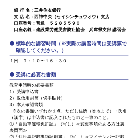
銀 行 名：三井住友銀行
支 店 名：西神中央（セイシンチュウオウ）支店
口座番号：普通 ５２８５５９０
口座名義：建設業労働災害防止協会 兵庫県支部 講習会
標準的な講習時間（※実際の講習時間は受講票で
確認してください。）
１日 ９：１０〜１６：３０
受講に必要な書類
教育申請時の必要書類
1）受講申込書
2）返信用封筒（切手貼付）
3）本人確認書類
※次の書類いずれか１点、ただし住所（番地まで）・氏名
（漢字）は申込書に記入されたものと一致のこと。
①「自動車運転免許証」（写し）≪変更事項のある方は裏
表両面≫
②「住民票記載事項証明書」（写し）≪マイナンバー記載