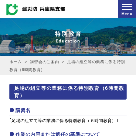
Menu
ホーム
>
講習会のご案内
>
足場の組立等の業務に係る特別
教育（6時間教育）
足場の組立等の業務に係る特別教育（6時間教
育）
講習名
｢足場の組立て等の業務に係る特別教育（６時間教育）｣
作業の内容または選任の基準について